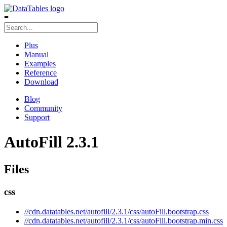
≡
Plus
Manual
Examples
Reference
Download
Blog
Community
Support
AutoFill 2.3.1
Files
css
//cdn.datatables.net/autofill/2.3.1/css/autoFill.bootstrap.css
//cdn.datatables.net/autofill/2.3.1/css/autoFill.bootstrap.min.css